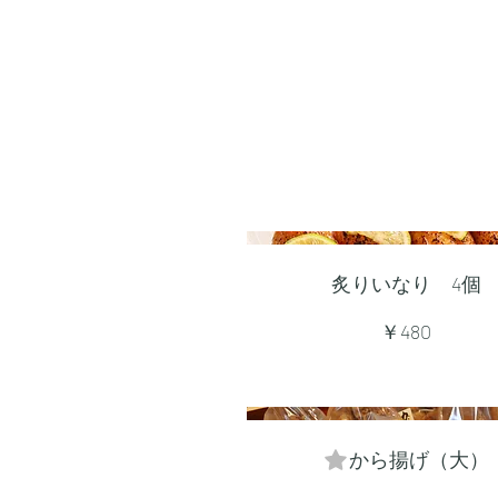
炙りいなり 4個
￥480
から揚げ（大）