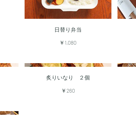
日替り弁当
￥1,080
炙りいなり ２個
￥260