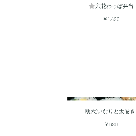
六花わっぱ弁当
￥1,490
助六(いなりと太巻き
￥680