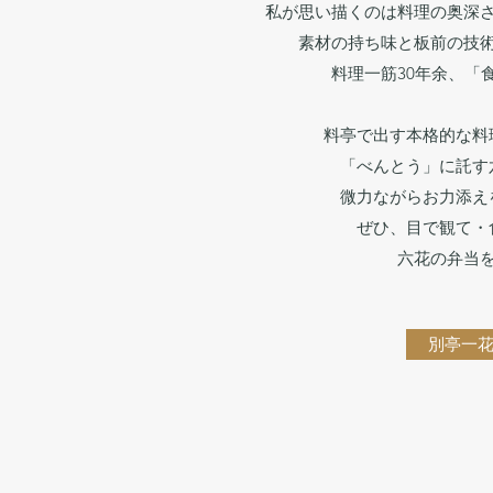
私が思い描くのは料理の奥深
素材の持ち味と板前の技
料理一筋30年余、「
料亭で出す本格的な料
「べんとう」に託す
微力ながらお力添え
ぜひ、目で観て・
六花の弁当
別亭一